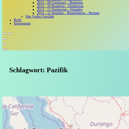
2014 – 09 Cherbourg – Boulogne
2014 – 10 Boulogne – Dunkerque
2014 – 11 Dunkerque – Ijmuiden
2014 – 12 Ijmuiden – Bremerhaven – Bremen
Was Vorher Geschah
Refit
Impressum
Schlagwort:
Pazifik