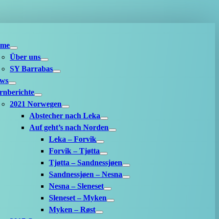
me
Über uns
SY Barrabas
ws
rnberichte
2021 Norwegen
Abstecher nach Leka
Auf geht’s nach Norden
Leka – Forvik
Forvik – Tjøtta
Tjøtta – Sandnessjøen
Sandnessjøen – Nesna
Nesna – Sleneset
Sleneset – Myken
Myken – Røst