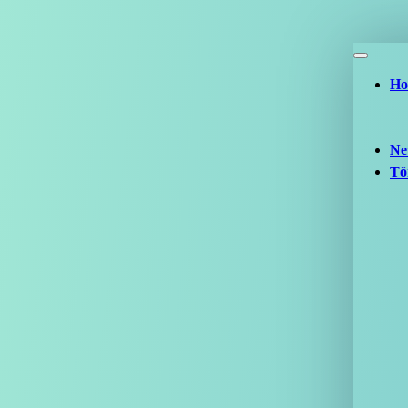
Ho
Ne
Tö