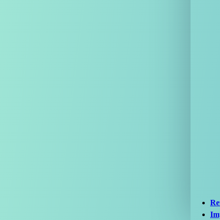
Ref
Im