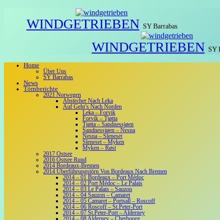
WINDGETRIEBEN
SY Barrabas
WINDGETRIEBEN
SY 
Home
Über Uns
SY Barrabas
News
Törnberichte
2021 Norwegen
Abstecher Nach Leka
Auf Geht’s Nach Norden
Leka – Forvik
Forvik – Tjøtta
Tjøtta – Sandnessjøen
Sandnessjøen – Nesna
Nesna – Sleneset
Sleneset – Myken
Myken – Røst
2017 Ostsee
2016 Ostsee Rund
2014 Bordeaux-Bremen
2014 Überführungstörn Von Bordeaux Nach Bremen
2014 – 01 Bordeaux – Port Médoc
2014 – 02 Port Médoc – Le Palais
2014 – 03 Le Palais – Sauzon
2014 – 04 Sauzon – Camaret
2014 – 05 Camaret – Portsall – Roscoff
2014 – 06 Roscoff – St.Peter-Port
2014 – 07 St.Peter-Port – Alderney
2014 – 08 Alderney – Cherbourg