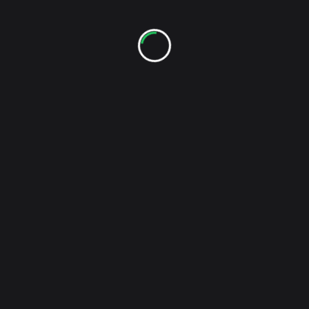
2014 Bordeaux-Bremen
(14)
2016 Ostsee rund
(11)
2017 Ostsee
(4)
2021 Norwegen
(20)
Adria
(6)
Atlantik
(6)
Alderney
(2)
Belgien
(1)
Deutschland
(6)
Bora
(1)
Dänemark
(1)
Elba
(1)
Estland
(1)
Finnland
(1)