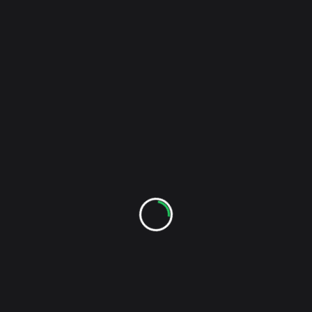
2016-14 U-Boot Ehrenmal Möltenört
ANDERE SPRACHEN
Archiv
Kategorien
ZUFÄLLIGE FOTOS